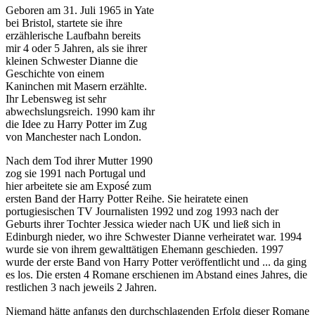
Geboren am 31. Juli 1965 in Yate
bei Bristol, startete sie ihre
erzählerische Laufbahn bereits
mir 4 oder 5 Jahren, als sie ihrer
kleinen Schwester Dianne die
Geschichte von einem
Kaninchen mit Masern erzählte.
Ihr Lebensweg ist sehr
abwechslungsreich. 1990 kam ihr
die Idee zu Harry Potter im Zug
von Manchester nach London.
Nach dem Tod ihrer Mutter 1990
zog sie 1991 nach Portugal und
hier arbeitete sie am Exposé zum
ersten Band der Harry Potter Reihe. Sie heiratete einen
portugiesischen TV Journalisten 1992 und zog 1993 nach der
Geburts ihrer Tochter Jessica wieder nach UK und ließ sich in
Edinburgh nieder, wo ihre Schwester Dianne verheiratet war. 1994
wurde sie von ihrem gewalttätigen Ehemann geschieden. 1997
wurde der erste Band von Harry Potter veröffentlicht und ... da ging
es los. Die ersten 4 Romane erschienen im Abstand eines Jahres, die
restlichen 3 nach jeweils 2 Jahren.
Niemand hätte anfangs den durchschlagenden Erfolg dieser Romane