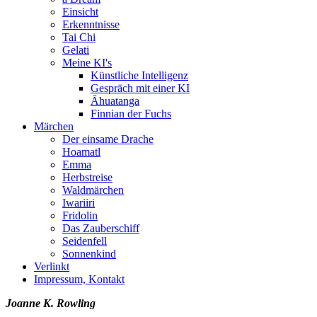
Einsicht
Erkenntnisse
Tai Chi
Gelati
Meine KI's
Künstliche Intelligenz
Gespräch mit einer KI
Āhuatanga
Finnian der Fuchs
Märchen
Der einsame Drache
Hoamatl
Emma
Herbstreise
Waldmärchen
Iwariiri
Fridolin
Das Zauberschiff
Seidenfell
Sonnenkind
Verlinkt
Impressum, Kontakt
Joanne K. Rowling