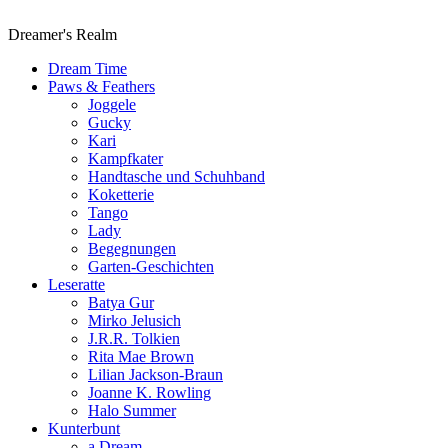
Dreamer's Realm
Dream Time
Paws & Feathers
Joggele
Gucky
Kari
Kampfkater
Handtasche und Schuhband
Koketterie
Tango
Lady
Begegnungen
Garten-Geschichten
Leseratte
Batya Gur
Mirko Jelusich
J.R.R. Tolkien
Rita Mae Brown
Lilian Jackson-Braun
Joanne K. Rowling
Halo Summer
Kunterbunt
a Dream