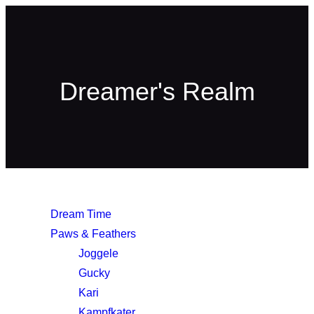
Dreamer's Realm
Dream Time
Paws & Feathers
Joggele
Gucky
Kari
Kampfkater