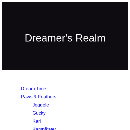
Dreamer's Realm
Dream Time
Paws & Feathers
Joggele
Gucky
Kari
Kampfkater